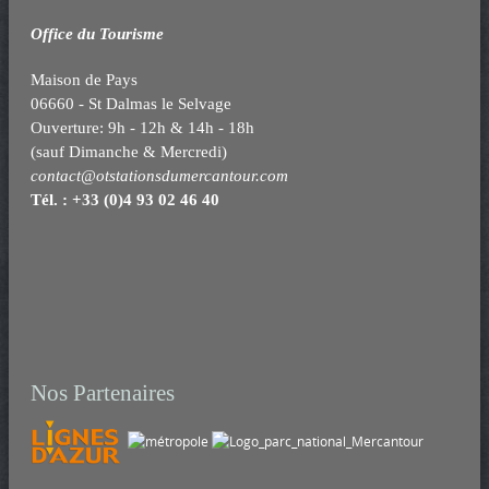
s
Office du Tourisme
t
Maison de Pays
n
06660 - St Dalmas le Selvage
Ouverture: 9h - 12h & 14h - 18h
a
(sauf Dimanche & Mercredi)
contact@otstationsdumercantour.com
Tél. : +33 (0)4 93 02 46 40
v
i
g
a
Nos Partenaires
t