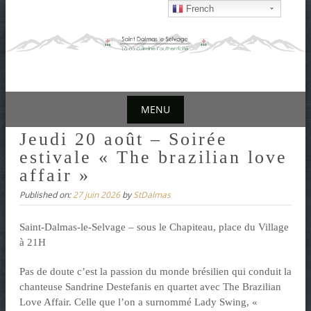
S
French
k
i
p
t
o
MENU
c
o
S
Jeudi 20 août – Soirée
n
estivale « The brazilian love
k
t
affair »
i
e
p
Published on:
27 juin 2026
by
StDalmas
n
t
t
Saint-Dalmas-le-Selvage – sous le Chapiteau, place du Village
o
à 21H
c
o
Pas de doute c’est la passion du monde brésilien qui conduit la
chanteuse Sandrine Destefanis en quartet avec The Brazilian
n
Love Affair. Celle que l’on a surnommé Lady Swing, «