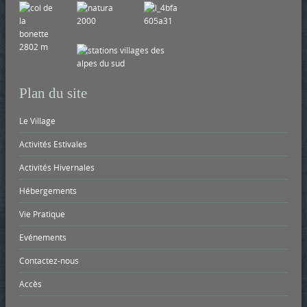
i
o
n
Plan du site
Le Village
Activités Estivales
Activités Hivernales
Hébergements
Vie Pratique
Evénements
Contactez-nous
Accès