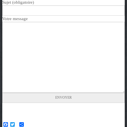
Sujet (obligatoire)
Votre message
F
T
P