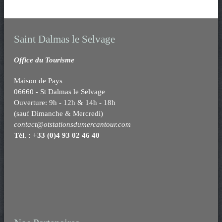
a
w
a
c
i
r
e
t
t
b
t
a
o
e
g
Saint Dalmas le Selvage
o
r
e
k
r
Office du Tourisme
Maison de Pays
06660 - St Dalmas le Selvage
Ouverture: 9h - 12h & 14h - 18h
(sauf Dimanche & Mercredi)
contact@otstationsdumercantour.com
Tél. : +33 (0)4 93 02 46 40