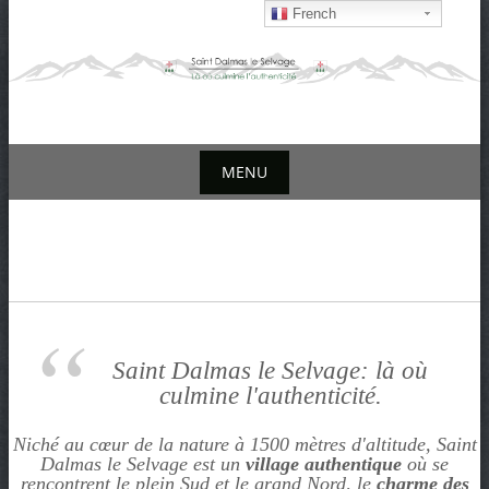
S
French
k
i
p
t
o
MENU
c
o
S
n
k
t
i
e
p
n
t
t
o
Saint Dalmas le Selvage: là où
culmine l'authenticité.
c
o
Niché au cœur de la nature à 1500 mètres d'altitude, Saint
n
Dalmas le Selvage est un
village authentique
où se
rencontrent le plein Sud et le grand Nord, le
charme des