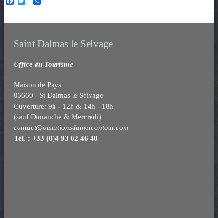
F
T
P
a
w
a
c
i
r
e
t
t
b
t
a
o
e
g
Saint Dalmas le Selvage
o
r
e
k
r
Office du Tourisme
Maison de Pays
06660 - St Dalmas le Selvage
Ouverture: 9h - 12h & 14h - 18h
(sauf Dimanche & Mercredi)
contact@otstationsdumercantour.com
Tél. : +33 (0)4 93 02 46 40