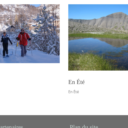
En Été
En Été
artenaires
Plan du site