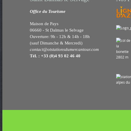
o
r
e
k
r
Office du Tourisme
Maison de Pays
06660 - St Dalmas le Selvage
Ouverture: 9h - 12h & 14h - 18h
(sauf Dimanche & Mercredi)
contact@otstationsdumercantour.com
Tél. : +33 (0)4 93 02 46 40