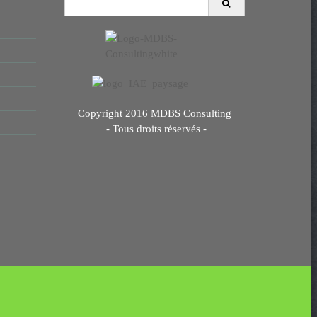
e
a
r
c
h
f
o
r
Copyright 2016 MDBS Consulting
:
- Tous droits réservés -