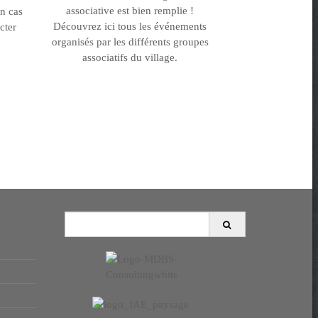
associative est bien remplie !
En cas
Découvrez ici tous les événements
cter
organisés par les différents groupes
associatifs du village.
S
e
a
r
c
h
f
o