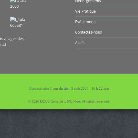
Hébergements
Vie Pratique
Evénements
Contactez-nous
Accès
Dernière mise à jour du site : 3 août 2026 - 16 h 22 min
© 2026 MDBS Consulting IAE Nice. All rights reserved.