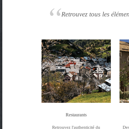
t
e
Retrouvez tous les élémen
n
t
Restaurants
Retrouvez l'authenticité du
Des