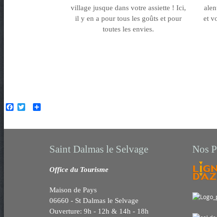
village jusque dans votre assiette ! Ici,
alen
il y en a pour tous les goûts et pour
et v
toutes les envies.
F
T
P
a
w
a
c
i
r
e
t
t
b
t
a
o
e
g
Saint Dalmas le Selvage
Nos P
o
r
e
k
r
Office du Tourisme
Maison de Pays
06660 - St Dalmas le Selvage
Ouverture: 9h - 12h & 14h - 18h