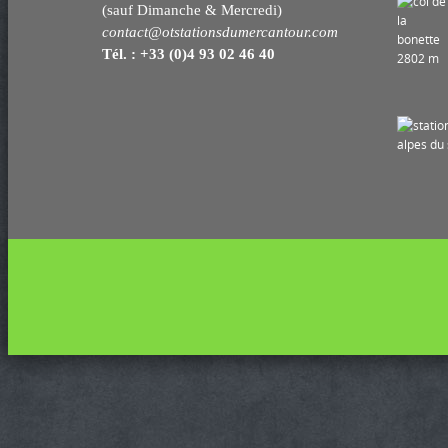
(sauf Dimanche & Mercredi)
contact@otstationsdumercantour.com
Tél. : +33 (0)4 93 02 46 40