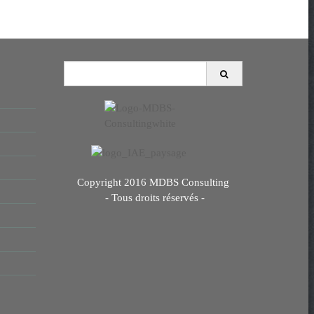
S
e
a
r
c
h
f
o
r
Copyright 2016 MDBS Consulting
:
- Tous droits réservés -