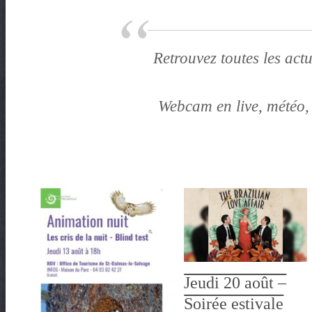
t
e
n
Retrouvez toutes les act
t
Webcam en live, météo,
Jeudi 20 août –
Soirée estivale