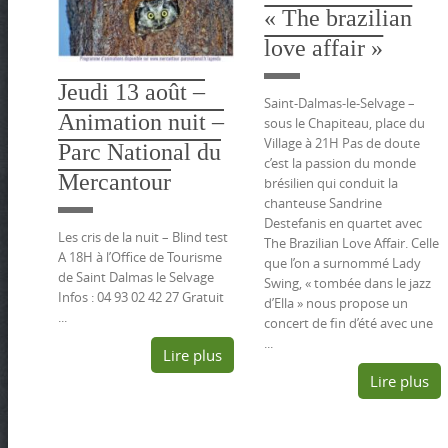
« The brazilian
love affair »
Jeudi 13 août –
Saint-Dalmas-le-Selvage –
Animation nuit –
sous le Chapiteau, place du
Village à 21H Pas de doute
Parc National du
c’est la passion du monde
Mercantour
brésilien qui conduit la
chanteuse Sandrine
Destefanis en quartet avec
Les cris de la nuit – Blind test
The Brazilian Love Affair. Celle
A 18H à l’Office de Tourisme
que l’on a surnommé Lady
de Saint Dalmas le Selvage
Swing, « tombée dans le jazz
Infos : 04 93 02 42 27 Gratuit
d’Ella » nous propose un
...
concert de fin d’été avec une
...
Lire plus
Lire plus