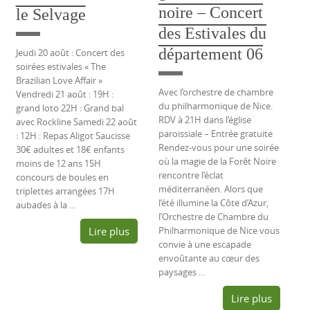
noire – Concert
le Selvage
des Estivales du
département 06
Jeudi 20 août : Concert des
soirées estivales « The
Brazilian Love Affair »
Avec l’orchestre de chambre
Vendredi 21 août : 19H :
du philharmonique de Nice.
grand loto 22H : Grand bal
RDV à 21H dans l’église
avec Rockline Samedi 22 août
paroissiale – Entrée gratuite
: 12H : Repas Aligot Saucisse
Rendez-vous pour une soirée
30€ adultes et 18€ enfants
où la magie de la Forêt Noire
moins de 12 ans 15H
rencontre l’éclat
concours de boules en
méditerranéen. Alors que
triplettes arrangées 17H
l’été illumine la Côte d’Azur,
aubades à la ...
l’Orchestre de Chambre du
Lire plus
Philharmonique de Nice vous
convie à une escapade
envoûtante au cœur des
paysages ...
Lire plus